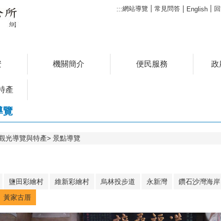
網站導覽
常見問答
回
:::
English
安
機關簡介
便民服務
政
特產
導覽
觀光導覽與特產
景點導覽
鹽田彩繪村
維新彩繪村
烏林投步道
永新灣
鑽石沙灣海岸
黃家古厝