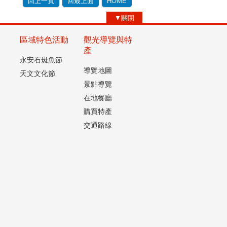
回上一頁
回最上面
HOME
▼關閉
區域特色活動
觀光導覽與特
產
永安石斑魚節
導覽地圖
天文文化節
景點導覽
在地餐廳
購買特產
交通路線