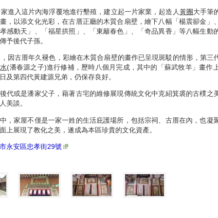
黃家進入這片內海浮覆地進行墾殖，建立起一片家業，起造人
黃團
大手筆
畫，以添文化光彩，在古厝正廳的木質合扇壁，繪下八幅「楊震卻金」
孝感動天」、「福星拱照」、「東籬春色」、「奇品異香」等八幅生動
傳予後代子孫。
間，因古厝年久褪色，彩繪在木質合扇壁的畫作已呈現斑駁的情形，第三
麗水
(潘春源之子)進行修補，歷時八個月完成，其中的「蘇武牧羊」畫作
日及第四代黃建源兄弟，仍保存良好。
後代或是潘家父子，藉著古宅的維修展現傳統文化中克紹箕裘的古樸之
人美談。
中，家屋不僅是一家一姓的生活庇護場所，包括宗祠、古厝在內，也凝
面上展現了教化之美，遂成為本區珍貴的文化資產。
市永安區忠孝街29號