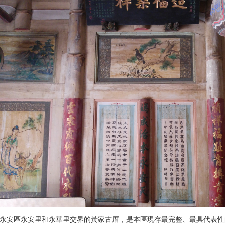
永安區永安里和永華里交界的黃家古厝，是本區現存最完整、最具代表性