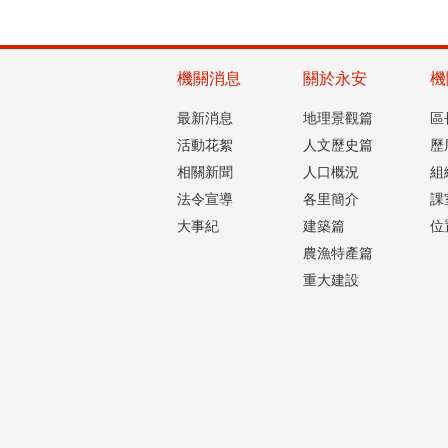
機關消息
關於永安
機
最新消息
地理景觀篇
區
活動花絮
人文歷史篇
歷
相關新聞
人口概況
組
法令宣導
各里簡介
課
大事紀
建築篇
位
農漁特產篇
重大建設