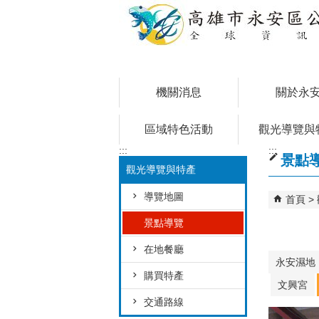
跳到主要內容區塊
機關消息
關於永
區域特色活動
觀光導覽與
:::
:::
景點
觀光導覽與特產
導覽地圖
首頁
景點導覽
在地餐廳
永安濕地
購買特產
文興宮
交通路線