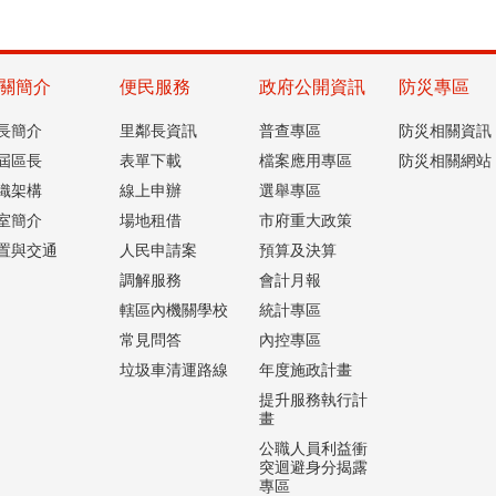
關簡介
便民服務
政府公開資訊
防災專區
長簡介
里鄰長資訊
普查專區
防災相關資訊
屆區長
表單下載
檔案應用專區
防災相關網站
織架構
線上申辦
選舉專區
室簡介
場地租借
市府重大政策
置與交通
人民申請案
預算及決算
調解服務
會計月報
轄區內機關學校
統計專區
常見問答
內控專區
垃圾車清運路線
年度施政計畫
提升服務執行計
畫
公職人員利益衝
突迴避身分揭露
專區