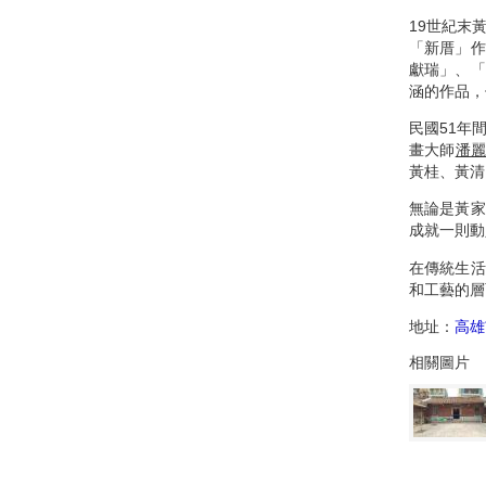
19世紀末
「新厝」作
獻瑞」、「
涵的作品，
民國51年
畫大師
潘
黃桂、黃清
無論是黃家
成就一則動
在傳統生活
和工藝的層
地址：
高雄
相關圖片