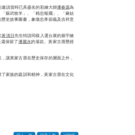
的邀請當時已具盛名的彩繪大師
潘春源
為
、「蘇武牧羊」、「精忠報國」、「麻姑
的歷史故事圖畫，象徵忠孝節義及吉祥意
代
黃清日
先生特請同樣入選台展的廟宇繪
上還保留了
潘麗水
的落款。黃家古厝歷經
美，讓黃家古厝在歷史保存的層面之外，
聚了家族的庭訓和精神，黃家古厝在文化