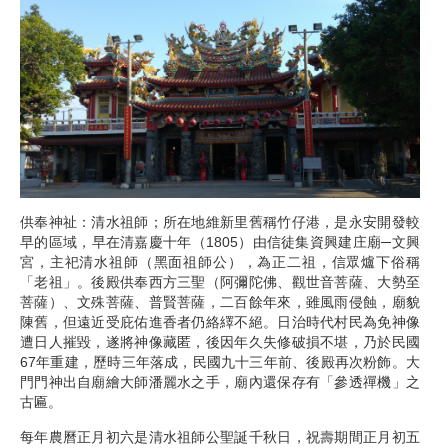
供奉神祉：清水祖師；所在地維新里舊稱竹仔港，是永安開發較
早的區域，早在清嘉慶十年（1805）由信徒集資興建庄廟─文興
宮，主祀清水祖師（黑面祖師公），為正二祖，信眾爐下俗稱
「老祖」。後殿供奉西方三聖（阿彌陀佛、觀世音菩薩、大勢至
菩薩）、文殊菩薩、普賢菩薩，二百餘年來，雖風雨侵蝕，廟貌
陳舊，但遠近受庇佑進香者仍絡繹不絕。日治時代村民為免神像
遭日人摧毀，遂將神像藏匿，後因年久失修破損不堪，乃於民國
67年重建，歷時三年落成，民國九十三年前、後殿再次粉飾。大
門門神出自廟繪大師潘麗水之手，廟內還保存有「參透禪機」之
古匾。
每年農曆正月初六是清水祖師公聖誕千秋日，祝壽期間正月初五