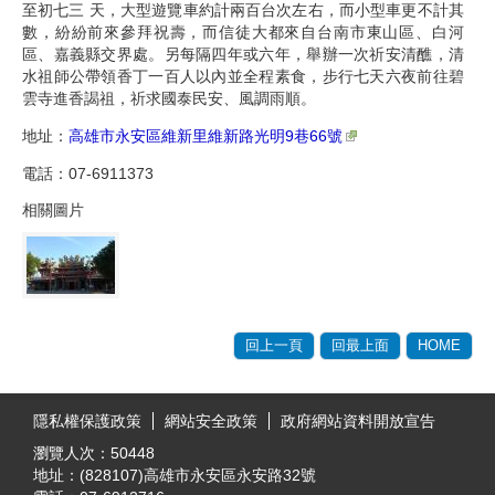
至初七三 天，大型遊覽車約計兩百台次左右，而小型車更不計其
數，紛紛前來參拜祝壽，而信徒大都來自台南市東山區、白河
區、嘉義縣交界處。另每隔四年或六年，舉辦一次祈安清醮，清
水祖師公帶領香丁一百人以內並全程素食，步行七天六夜前往碧
雲寺進香謁祖，祈求國泰民安、風調雨順。
地址：
高雄市永安區維新里維新路光明9巷66號
電話：07-6911373
相關圖片
回上一頁
回最上面
HOME
:::
隱私權保護政策
網站安全政策
政府網站資料開放宣告
瀏覽人次：
50448
地址：(828107)高雄市永安區永安路32號