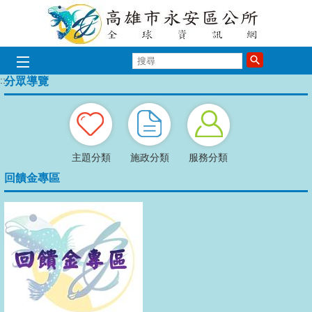
跳到主要內容區塊
搜
歡迎光臨永安區公所
歡迎光臨永安
歡迎光臨永
歡迎光臨
歡迎光
歡迎
尋
:::
分眾導覽
播放中
主題分類
施政分類
服務分類
回饋金專區