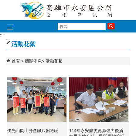
跳到主要內容區塊
搜
尋
:::
:::
活動花絮
首頁
機關消息
活動花絮
佛光山岡山分會臘八粥送暖
114年永安防災再添強力後盾