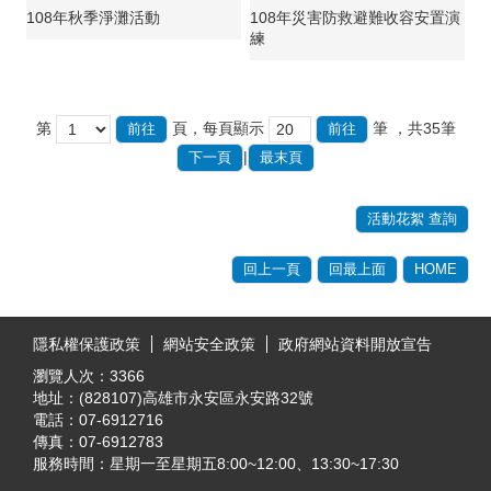
108年秋季淨灘活動
108年災害防救避難收容安置演
練
第
頁，每頁顯示
筆
，共35筆
|
下一頁
最末頁
活動花絮 查詢
回上一頁
回最上面
HOME
:::
隱私權保護政策
網站安全政策
政府網站資料開放宣告
瀏覽人次：
3366
地址：(828107)高雄市永安區永安路32號
電話：07-6912716
傳真：07-6912783
服務時間：星期一至星期五8:00~12:00、13:30~17:30