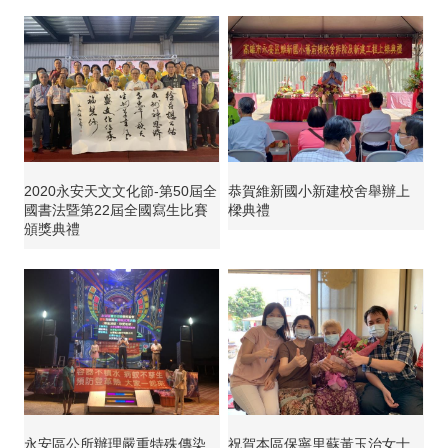
2020永安天文文化節-第50屆全
恭賀維新國小新建校舍舉辦上
國書法暨第22屆全國寫生比賽
樑典禮
頒獎典禮
永安區公所辦理嚴重特殊傳染
祝賀本區保寧里蘇黃玉治女士