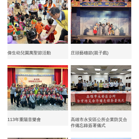
偉生幼兒園萬聖節活動
庄頭藝穗節(親子戲)
113年重陽音樂會
高雄市永安區公所企業防災合
作備忘錄簽署儀式