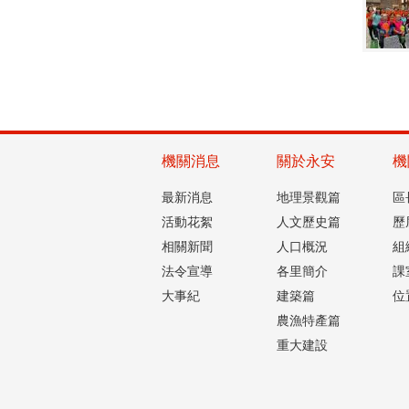
機關消息
關於永安
機
最新消息
地理景觀篇
區
活動花絮
人文歷史篇
歷
相關新聞
人口概況
組
法令宣導
各里簡介
課
大事紀
建築篇
位
農漁特產篇
重大建設