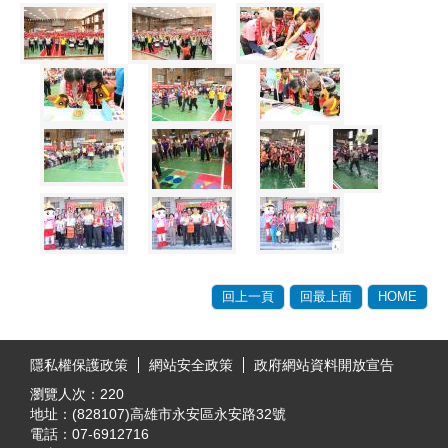
回上一頁
回最上面
HOME
:::
隱私權保護政策
網站安全政策
政府網站資料開放宣告
瀏覽人次：
220
地址：(828107)高雄市永安區永安路32號
電話：07-6912716