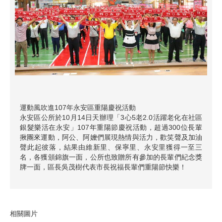
運動風吹進107年永安區重陽慶祝活動
永安區公所於10月14日天辦理「3心5老2.0活躍老化在社區
銀髮樂活在永安」107年重陽節慶祝活動，超過300位長輩
揪團來運動，阿公、阿嬤們展現熱情與活力，歡笑聲及加油
聲此起彼落，結果由維新里、保寧里、永安里獲得一至三
名，各獲頒錦旗一面，公所也致贈所有參加的長輩們紀念獎
牌一面，區長吳茂樹代表市長祝福長輩們重陽節快樂！
相關圖片