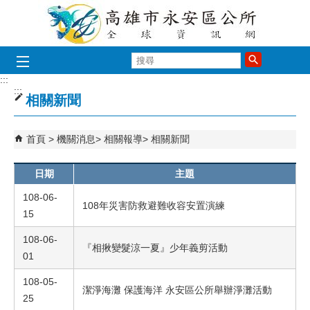
跳到主要內容區塊
搜
尋
:::
:::
相關新聞
首頁
機關消息
相關報導
相關新聞
日期
主題
108-06-
108年災害防救避難收容安置演練
15
108-06-
『相揪變髮涼一夏』少年義剪活動
01
108-05-
潔淨海灘 保護海洋 永安區公所舉辦淨灘活動
25