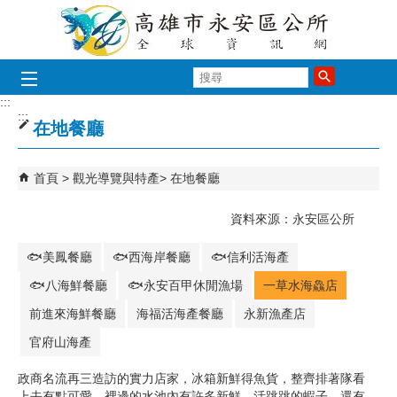
跳到主要內容區塊
搜
尋
:::
:::
在地餐廳
首頁
觀光導覽與特產
在地餐廳
資料來源：永安區公所
🐟美鳳餐廳
🐟西海岸餐廳
🐟信利活海產
🐟八海鮮餐廳
🐟永安百甲休閒漁場
一草水海鱻店
前進來海鮮餐廳
海福活海產餐廳
永新漁產店
官府山海產
政商名流再三造訪的實力店家，冰箱新鮮得魚貨，整齊排著隊看
上去有點可愛，裡邊的水池內有許多新鮮、活跳跳的蝦子，還有