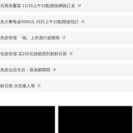
石斑魚饗宴 11/15上午10點開放網路訂桌
魚大餐每桌5000元 15日上午10點開放預訂
魚節登場 「牠」上街遊行超吸睛
化節登場 花150元就能買到新鮮石斑
斑魚節台語天后：孫淑媚開唱
鮮石斑 永安爆人潮