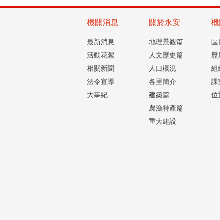
機關消息
關於永安
機
最新消息
地理景觀篇
區
活動花絮
人文歷史篇
歷
相關新聞
人口概況
組
法令宣導
各里簡介
課
大事紀
建築篇
位
農漁特產篇
重大建設