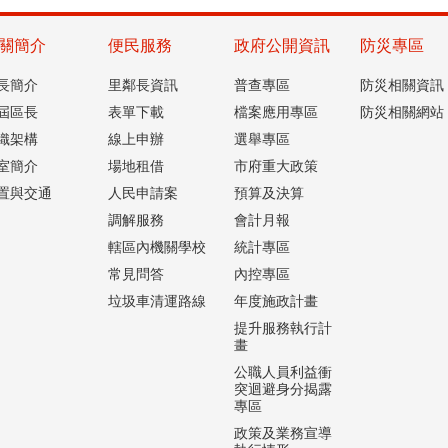
關簡介
便民服務
政府公開資訊
防災專區
長簡介
里鄰長資訊
普查專區
防災相關資訊
屆區長
表單下載
檔案應用專區
防災相關網站
織架構
線上申辦
選舉專區
室簡介
場地租借
市府重大政策
置與交通
人民申請案
預算及決算
調解服務
會計月報
轄區內機關學校
統計專區
常見問答
內控專區
垃圾車清運路線
年度施政計畫
提升服務執行計
畫
公職人員利益衝
突迴避身分揭露
專區
政策及業務宣導