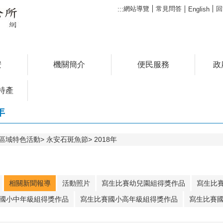
網站導覽
常見問答
回
:::
English
安
機關簡介
便民服務
政
特產
年
區域特色活動
永安石斑魚節
2018年
相關新聞報導
活動照片
寫生比賽幼兒園組得獎作品
寫生比
國小中年級組得獎作品
寫生比賽國小高年級組得獎作品
寫生比賽