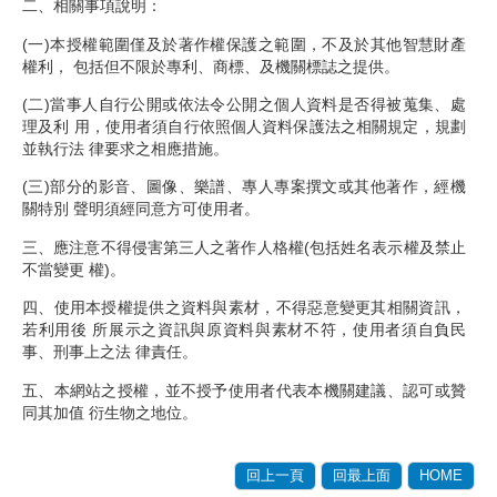
二、相關事項說明：
(一)本授權範圍僅及於著作權保護之範圍，不及於其他智慧財產
權利， 包括但不限於專利、商標、及機關標誌之提供。
(二)當事人自行公開或依法令公開之個人資料是否得被蒐集、處
理及利 用，使用者須自行依照個人資料保護法之相關規定，規劃
並執行法 律要求之相應措施。
(三)部分的影音、圖像、樂譜、專人專案撰文或其他著作，經機
關特別 聲明須經同意方可使用者。
三、應注意不得侵害第三人之著作人格權(包括姓名表示權及禁止
不當變更 權)。
四、使用本授權提供之資料與素材，不得惡意變更其相關資訊，
若利用後 所展示之資訊與原資料與素材不符，使用者須自負民
事、刑事上之法 律責任。
五、本網站之授權，並不授予使用者代表本機關建議、認可或贊
同其加值 衍生物之地位。
回上一頁
回最上面
HOME