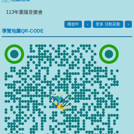
113年重陽音樂會
播放中
‹
更多 活動花絮
›
導覽地圖QR-CODE