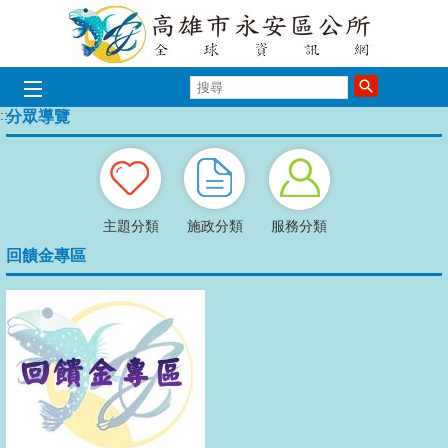
跳到主要內容區塊
搜
歡迎光臨永安區公所
歡迎光臨永安
歡迎光臨永
歡迎光臨
歡迎光
歡迎
尋
:::
分眾導覽
播放中
主題分類
施政分類
服務分類
回饋金專區