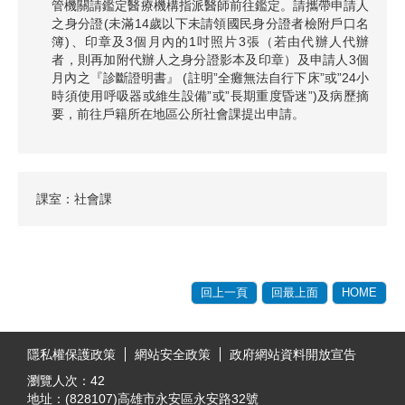
管機關請鑑定醫療機構指派醫師前往鑑定。請攜帶申請人
之身分證(未滿14歲以下未請領國民身分證者檢附戶口名
簿)、印章及3個月內的1吋照片3張（若由代辦人代辦
者，則再加附代辦人之身分證影本及印章）及申請人3個
月內之『診斷證明書』 (註明”全癱無法自行下床”或”24小
時須使用呼吸器或維生設備”或”長期重度昏迷”)及病歷摘
要，前往戶籍所在地區公所社會課提出申請。
課室：社會課
回上一頁
回最上面
HOME
:::
隱私權保護政策
網站安全政策
政府網站資料開放宣告
瀏覽人次：
42
地址：(828107)高雄市永安區永安路32號