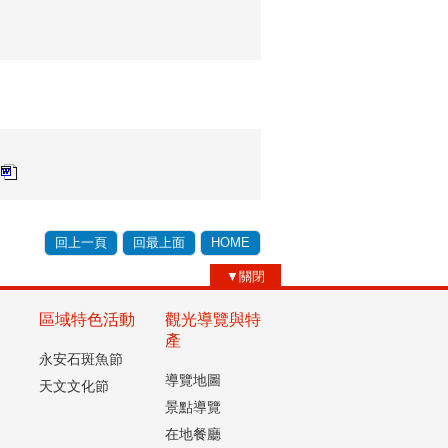
回上一頁
回最上面
HOME
▼關閉
區域特色活動
觀光導覽與特
產
永安石斑魚節
導覽地圖
天文文化節
景點導覽
在地餐廳