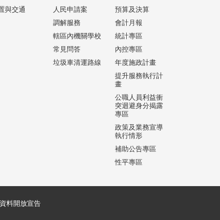
置與交通
人民申請案
預算及決算
調解服務
會計月報
轄區內機關學校
統計專區
常見問答
內控專區
垃圾車清運路線
年度施政計畫
提升服務執行計
畫
公職人員利益衝
突迴避身分揭露
專區
政策及業務宣導
執行情形
補助公告專區
性平專區
資料開放宣告