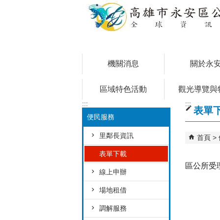
跳到主要內容區塊
機關消息
關於永
區域特色活動
觀光導覽與
:::
:::
表單
便民服務
里鄰長資訊
首頁
表單下載
區公所受
線上申辦
場地租借
調解服務