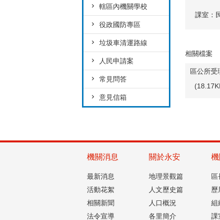
轄區內機關學校
課室：
役政國防專區
垃圾車清運路線
相關檔案
人民申請案
區公所受
常見問答
(18.1
意見信箱
機關消息
關於永安
機
最新消息
地理景觀篇
區
活動花絮
人文歷史篇
歷
相關新聞
人口概況
組
法令宣導
各里簡介
課