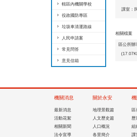
轄區內機關學校
課室：
役政國防專區
垃圾車清運路線
相關檔案
人民申請案
區公所辦
常見問答
(17.0
意見信箱
機關消息
關於永安
機
最新消息
地理景觀篇
區
活動花絮
人文歷史篇
歷
相關新聞
人口概況
組
法令宣導
各里簡介
課