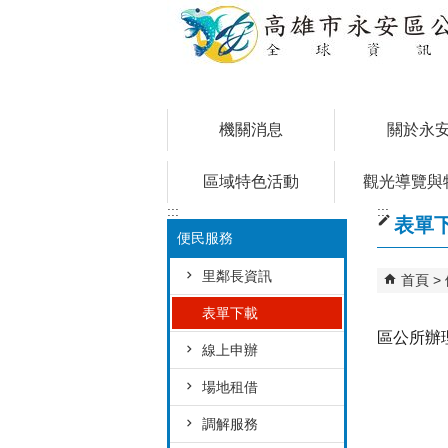
跳到主要內容區塊
機關消息
關於永
區域特色活動
觀光導覽與
:::
:::
表單
便民服務
里鄰長資訊
首頁
表單下載
區公所辦
線上申辦
場地租借
調解服務