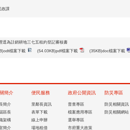
民政課
理逕為註銷耕地三七五租約登記審核書
7KB)odt檔案下載
(54.03KB)pdf檔案下載
(35KB)doc檔案下載
關簡介
便民服務
政府公開資訊
防災專區
長簡介
里鄰長資訊
普查專區
防災相關資訊
屆區長
表單下載
檔案應用專區
防災相關網站
織架構
線上申辦
選舉專區
室簡介
場地租借
市府重大政策