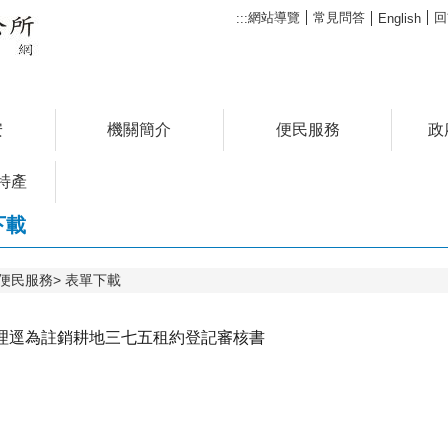
網站導覽
常見問答
回
:::
English
安
機關簡介
便民服務
政
特產
下載
便民服務
表單下載
理逕為註銷耕地三七五租約登記審核書