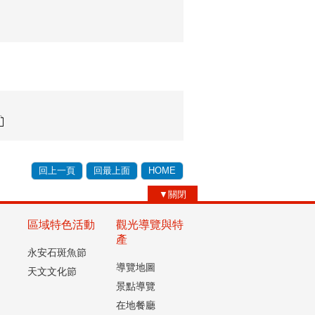
回上一頁
回最上面
HOME
▼關閉
區域特色活動
觀光導覽與特
產
永安石斑魚節
導覽地圖
天文文化節
景點導覽
在地餐廳