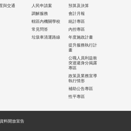
置與交通
人民申請案
預算及決算
調解服務
會計月報
轄區內機關學校
統計專區
常見問答
內控專區
垃圾車清運路線
年度施政計畫
提升服務執行計
畫
公職人員利益衝
突迴避身分揭露
專區
政策及業務宣導
執行情形
補助公告專區
性平專區
資料開放宣告