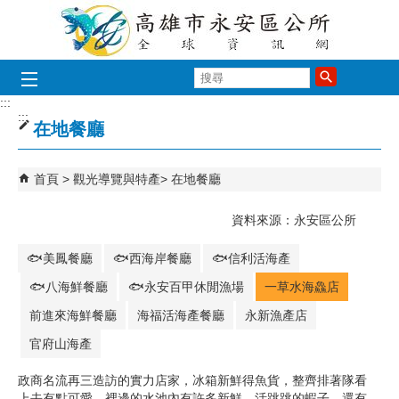
跳到主要內容區塊
搜
尋
:::
:::
在地餐廳
首頁
觀光導覽與特產
在地餐廳
資料來源：永安區公所
🐟美鳳餐廳
🐟西海岸餐廳
🐟信利活海產
🐟八海鮮餐廳
🐟永安百甲休閒漁場
一草水海鱻店
前進來海鮮餐廳
海福活海產餐廳
永新漁產店
官府山海產
政商名流再三造訪的實力店家，冰箱新鮮得魚貨，整齊排著隊看
上去有點可愛，裡邊的水池內有許多新鮮、活跳跳的蝦子，還有