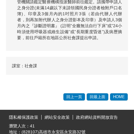
管機關請鑑定醫療機構指派醫師前往鑑定。請攜帶申請人
之身分證(未滿14歲以下未請領國民身分證者檢附戶口名
簿)、印章及3個月內的1吋照片3張（若由代辦人代辦
者，則再加附代辦人之身分證影本及印章）及申請人3個
月內之『診斷證明書』 (註明”全癱無法自行下床”或”24小
時須使用呼吸器或維生設備”或”長期重度昏迷”)及病歷摘
要，前往戶籍所在地區公所社會課提出申請。
課室：社會課
回上一頁
回最上面
HOME
:::
隱私權保護政策
網站安全政策
政府網站資料開放宣告
瀏覽人次：
41
地址：(828107)高雄市永安區永安路32號