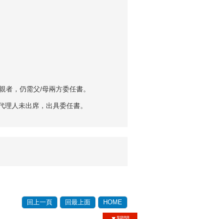
雙親者，仍需父/母兩方委任書。
定代理人未出席，出具委任書。
回上一頁
回最上面
HOME
▼關閉