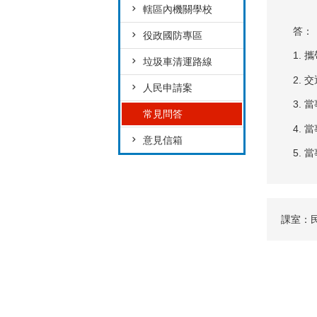
轄區內機關學校
答：
役政國防專區
1.
垃圾車清運路線
2.
人民申請案
3.
常見問答
4.
意見信箱
5.
課室：