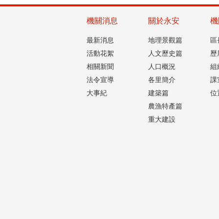
機關消息
關於永安
機
最新消息
地理景觀篇
區
活動花絮
人文歷史篇
歷
相關新聞
人口概況
組
法令宣導
各里簡介
課
大事紀
建築篇
位
農漁特產篇
重大建設