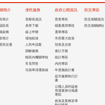
關簡介
便民服務
政府公開資訊
防災專區
長簡介
里鄰長資訊
普查專區
防災相關資訊
屆區長
表單下載
檔案應用專區
防災相關網站
織架構
線上申辦
選舉專區
室簡介
場地租借
市府重大政策
置與交通
人民申請案
預算及決算
調解服務
會計月報
轄區內機關學校
統計專區
常見問答
內控專區
垃圾車清運路線
年度施政計畫
提升服務執行計
畫
公職人員利益衝
突迴避身分揭露
專區
政策及業務宣導
執行情形