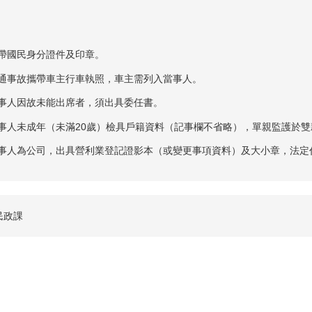
 攜帶國民身分證件及印章。
 交通事故攜帶車主行車執照，車主需列入當事人。
 當事人因故未能出席者，須出具委任書。
 當事人未成年（未滿20歲）檢具戶籍資料（記事欄不省略），單親監護於
 當事人為公司，出具營利業登記證影本（或變更事項資料）及大小章，法
民政課