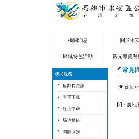
跳到主要內容區塊
機關消息
關於永
區域特色活動
觀光導覽與
:::
:::
常見
便民服務
里鄰長資訊
首頁
表單下載
問：農地
線上申辦
場地租借
調解服務