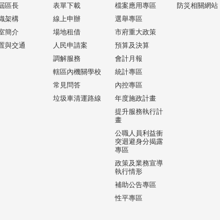
屆區長
表單下載
檔案應用專區
防災相關網站
織架構
線上申辦
選舉專區
室簡介
場地租借
市府重大政策
置與交通
人民申請案
預算及決算
調解服務
會計月報
轄區內機關學校
統計專區
常見問答
內控專區
垃圾車清運路線
年度施政計畫
提升服務執行計
畫
公職人員利益衝
突迴避身分揭露
專區
政策及業務宣導
執行情形
補助公告專區
性平專區