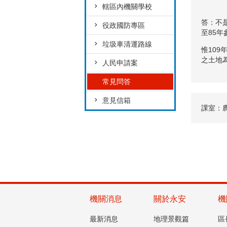
轄區內機關學校
答：不
役政國防專區
至85
垃圾車清運路線
惟10
之土地
人民申請案
常見問答
意見信箱
課室：
機關消息
關於永安
機
最新消息
地理景觀篇
區