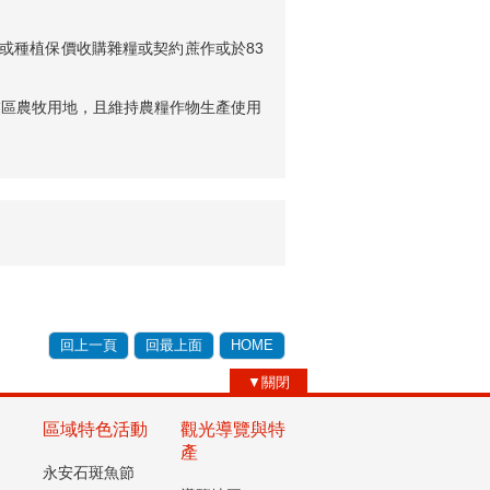
或種植保價收購雜糧或契約蔗作或於83
業區農牧用地，且維持農糧作物生產使用
回上一頁
回最上面
HOME
▼關閉
區域特色活動
觀光導覽與特
產
永安石斑魚節