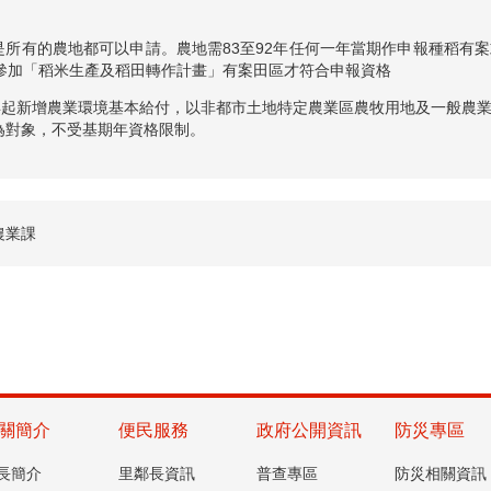
是所有的農地都可以申請。農地需83至92年任何一年當期作申報種稻有案
年參加「稻米生產及稻田轉作計畫」有案田區才符合申報資格
9年起新增農業環境基本給付，以非都市土地特定農業區農牧用地及一般農
為對象，不受基期年資格限制。
農業課
關簡介
便民服務
政府公開資訊
防災專區
長簡介
里鄰長資訊
普查專區
防災相關資訊