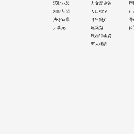
活動花絮
人文歷史篇
歷
相關新聞
人口概況
組
法令宣導
各里簡介
課
大事紀
建築篇
位
農漁特產篇
重大建設