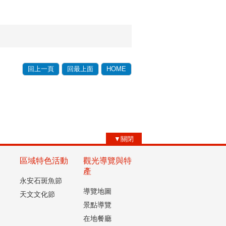
回上一頁
回最上面
HOME
▼關閉
區域特色活動
觀光導覽與特
產
永安石斑魚節
導覽地圖
天文文化節
景點導覽
在地餐廳