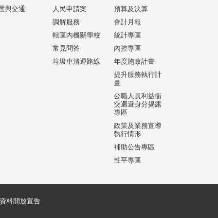
置與交通
人民申請案
預算及決算
調解服務
會計月報
轄區內機關學校
統計專區
常見問答
內控專區
垃圾車清運路線
年度施政計畫
提升服務執行計
畫
公職人員利益衝
突迴避身分揭露
專區
政策及業務宣導
執行情形
補助公告專區
性平專區
資料開放宣告