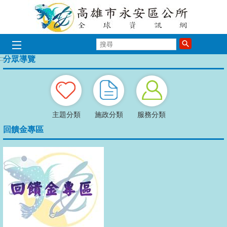
跳到主要內容區塊
搜
歡迎光臨永安區公所
歡迎光臨永安
歡迎光臨永
歡迎光臨
歡迎光
歡迎
尋
:::
分眾導覽
播放中
主題分類
施政分類
服務分類
回饋金專區