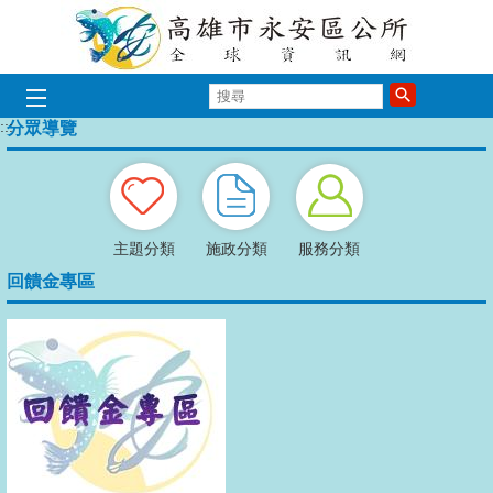
跳到主要內容區塊
搜
歡迎光臨永安區公所
歡迎光臨永安
歡迎光臨永
歡迎光臨
歡迎光
歡迎
尋
:::
分眾導覽
播放中
主題分類
施政分類
服務分類
回饋金專區