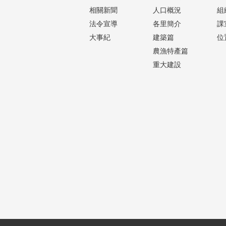
相關新聞
人口概況
組
法令宣導
各里簡介
課
大事紀
建築篇
位
農漁特產篇
重大建設