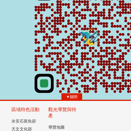
 網站連結
›
▼關閉
區域特色活動
觀光導覽與特
產
永安石斑魚節
導覽地圖
天文文化節