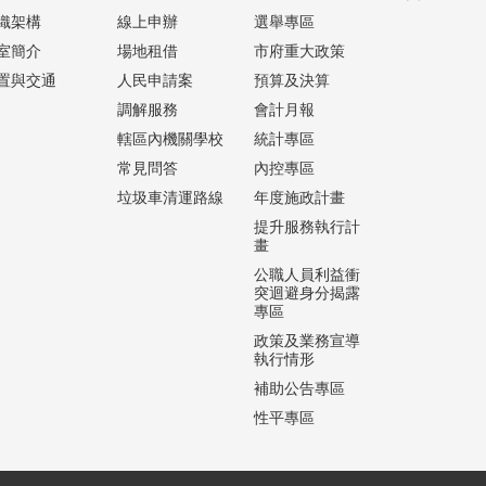
織架構
線上申辦
選舉專區
室簡介
場地租借
市府重大政策
置與交通
人民申請案
預算及決算
調解服務
會計月報
轄區內機關學校
統計專區
常見問答
內控專區
垃圾車清運路線
年度施政計畫
提升服務執行計
畫
公職人員利益衝
突迴避身分揭露
專區
政策及業務宣導
執行情形
補助公告專區
性平專區