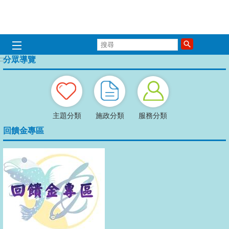
跳到主要內容區塊
搜
歡迎光臨永安區公所
歡迎光臨永安
歡迎光臨永
歡迎光臨
歡迎光
歡迎
尋
:::
分眾導覽
播放中
主題分類
施政分類
服務分類
回饋金專區