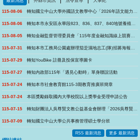
最新消息
外縣市資訊
法令宣導
大事紀
115-08-06
轉知國立中山大學外國語文教學中心「2026年語文能力研習班(....
115-08-06
轉知本市永安區永華段823、836、837、840地號養殖用....
115-08-05
轉知金融監督管理委員會「115年度金融知識線上競賽」活動
115-07-31
轉知本市工務局公園處辦理茄萣濕地志工(隊)招募海報、說明及志....
115-07-29
轉知YouBike 註冊及投保宣導圖卡
115-07-27
轉知內政部115年「遇見心動時」單身聯誼活動
115-07-24
轉知本市社會教育館115-3期教育推廣班簡章
115-07-24
本區獎勵錄取國內大學校院以上獎學金受理申請公告
115-07-15
轉知財團法人吳尊賢文教公益基金會辦理「2026吳尊賢愛心獎」
115-07-09
轉知國立中山大學公共事務管理碩士學分班
RSS 最新消息
更多 最新消息