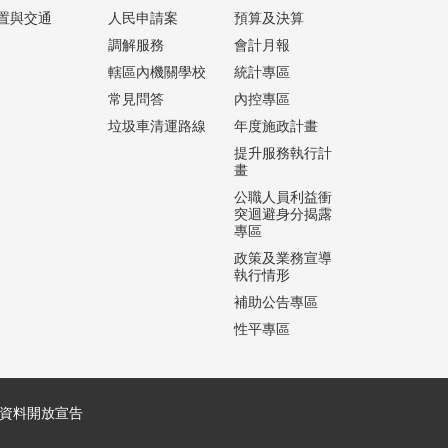
置與交通
人民申請案
預算及決算
調解服務
會計月報
轄區內機關學校
統計專區
常見問答
內控專區
垃圾車清運路線
年度施政計畫
提升服務執行計
畫
公職人員利益衝
突迴避身分揭露
專區
政策及業務宣導
執行情形
補助公告專區
性平專區
資料開放宣告