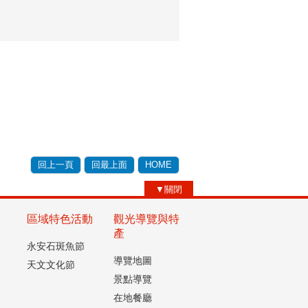
回上一頁
回最上面
HOME
▼關閉
區域特色活動
觀光導覽與特
產
永安石斑魚節
導覽地圖
天文文化節
景點導覽
在地餐廳