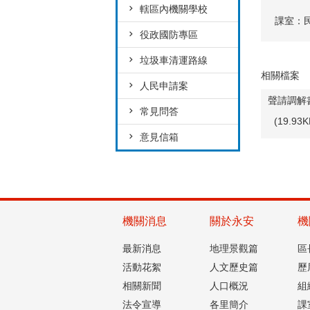
轄區內機關學校
課室：
役政國防專區
垃圾車清運路線
相關檔案
人民申請案
聲請調解
常見問答
(19.9
意見信箱
機關消息
關於永安
機
最新消息
地理景觀篇
區
活動花絮
人文歷史篇
歷
相關新聞
人口概況
組
法令宣導
各里簡介
課