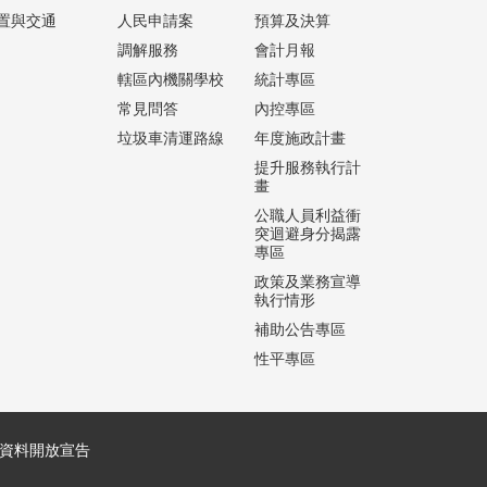
置與交通
人民申請案
預算及決算
調解服務
會計月報
轄區內機關學校
統計專區
常見問答
內控專區
垃圾車清運路線
年度施政計畫
提升服務執行計
畫
公職人員利益衝
突迴避身分揭露
專區
政策及業務宣導
執行情形
補助公告專區
性平專區
資料開放宣告