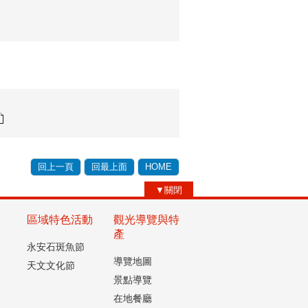
回上一頁
回最上面
HOME
▼關閉
區域特色活動
觀光導覽與特
產
永安石斑魚節
導覽地圖
天文文化節
景點導覽
在地餐廳