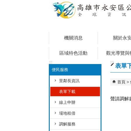
跳到主要內容區塊
機關消息
關於永
區域特色活動
觀光導覽與
:::
:::
表單
便民服務
里鄰長資訊
首頁
表單下載
聲請調解
線上申辦
場地租借
調解服務