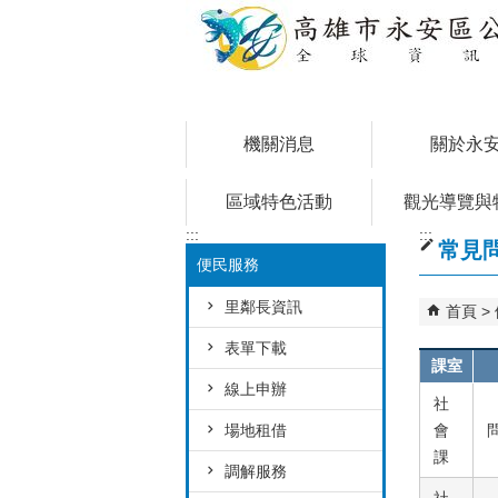
跳到主要內容區塊
機關消息
關於永
區域特色活動
觀光導覽與
:::
:::
常見
便民服務
里鄰長資訊
首頁
表單下載
課室
線上申辦
社
場地租借
會
課
調解服務