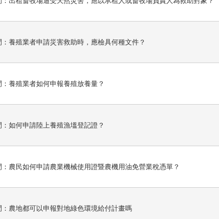
問：出租畜牧場遭受天然災害，應以承租人或畜牧場負責人為救助對象？
問：養殖業者申請災害救助時，應檢具何種文件？
問：養殖業者如何申報養殖放養量？
問：如何申請陸上養殖漁塭登記證？
問：農民如何申請農業機械使用證暨農機用油免營業稅憑單？
問：農地都可以申報對地綠色環境給付計畫嗎