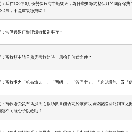
問：我在100年6月份勞保只有中斷幾天，為什麼要繳納整個月的國保保
保保費，不是重複繳費嗎？
問：常備兵退伍辦理歸鄉報到事宜？
問：畜牧類申請天然災害救助時，應檢具何種文件？
問：畜牧場之「帆布鐵架」、「圍網」、「管理室」、「倉儲設施」及「
問：畜牧場受災畜禽損失之救助數量能否高於該畜牧場登記證登記飼養之
種類不同能否予以救助？