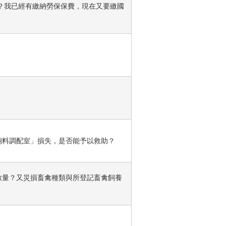
費？我已經有繳納勞保保費，現在又要繳國
飼料調配室」損失，是否能予以救助？
數量？又災損畜禽種類與所登記畜禽飼養