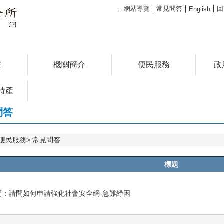
網站導覽
常見問答
回
:::
English
安
機關簡介
便民服務
政
特產
問答
便民服務
常見問答
標題
問：請問如何申請強化社會安全網-急難紓困