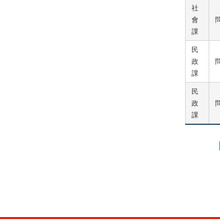
社
會
課
民
政
課
民
政
課