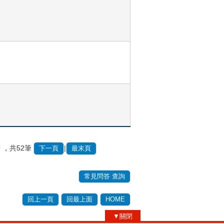
筆
，共52筆
|
下一頁
最末頁
常見問答 查詢
回上一頁
回最上面
HOME
▼關閉