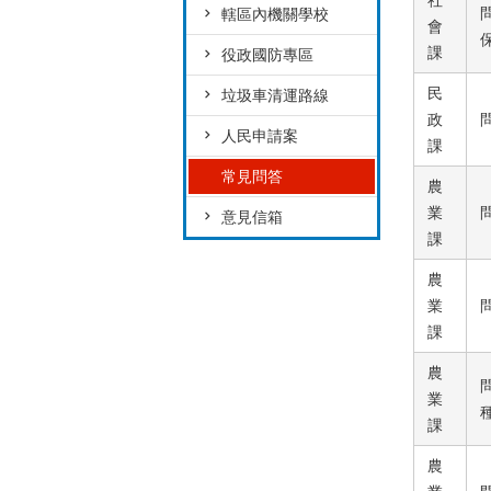
社
轄區內機關學校
會
課
役政國防專區
民
垃圾車清運路線
政
人民申請案
課
常見問答
農
業
意見信箱
課
農
業
課
農
業
課
農