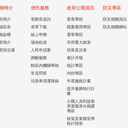
關簡介
便民服務
政府公開資訊
防災專區
長簡介
里鄰長資訊
普查專區
防災相關資訊
屆區長
表單下載
檔案應用專區
防災相關網站
織架構
線上申辦
選舉專區
室簡介
場地租借
市府重大政策
置與交通
人民申請案
預算及決算
調解服務
會計月報
轄區內機關學校
統計專區
常見問答
內控專區
垃圾車清運路線
年度施政計畫
提升服務執行計
畫
公職人員利益衝
突迴避身分揭露
專區
政策及業務宣導
執行情形