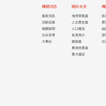
機關消息
關於永安
機
最新消息
地理景觀篇
區
活動花絮
人文歷史篇
歷
相關新聞
人口概況
組
法令宣導
各里簡介
課
大事紀
建築篇
位
農漁特產篇
重大建設